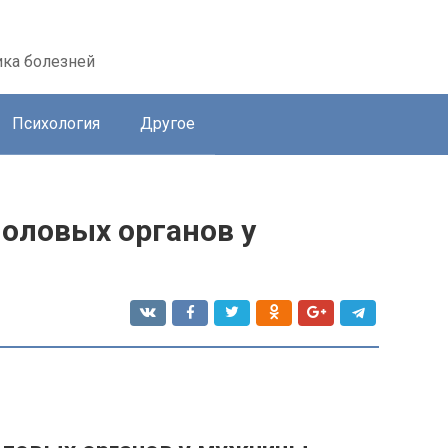
ика болезней
Психология
Другое
оловых органов у