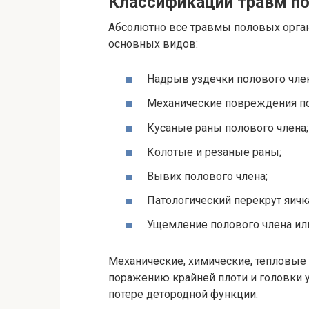
Классификации травм п
Абсолютно все травмы половых орга
основных видов:
Надрыв уздечки полового член
Механические повреждения по
Кусаные раны полового члена;
Колотые и резаные раны;
Вывих полового члена;
Патологический перекрут яичк
Ущемление полового члена или
Механические, химические, тепловые 
поражению крайней плоти и головки у
потере детородной функции.