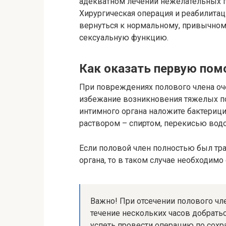
адекватном лечении нежелательных 
Хирургическая операция и реабилита
вернуться к нормальному, привычном
сексуальную функцию.
Как оказать первую по
При повреждениях полового члена о
избежание возникновения тяжелых п
интимного органа наложите бактери
раствором – спиртом, перекисью водо
Если половой член полностью был тра
органа, то в таком случае необходимо
Важно! При отсечении полового чле
течение нескольких часов добратьс
успеть провести операцию по сохр