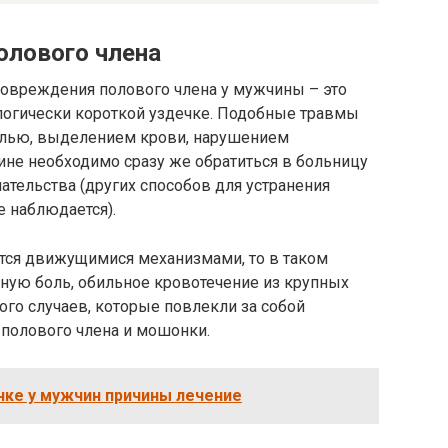
олового члена
повреждения полового члена у мужчины – это
логически короткой уздечке. Подобные травмы
олью, выделением крови, нарушением
ине необходимо сразу же обратиться в больницу
тельства (других способов для устранения
 наблюдается).
тся движущимися механизмами, то в таком
ную боль, обильное кровотечение из крупных
ого случаев, которые повлекли за собой
 полового члена и мошонки.
чке у мужчин причины лечение