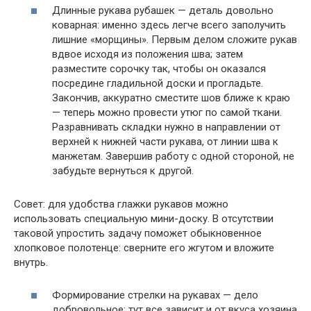
Длинные рукава рубашек — деталь довольно
коварная: именно здесь легче всего заполучить
лишние «морщины». Первым делом сложите рукав
вдвое исходя из положения шва; затем
разместите сорочку так, чтобы он оказался
посредине гладильной доски и прогладьте.
Закончив, аккуратно сместите шов ближе к краю
— теперь можно провести утюг по самой ткани.
Разравнивать складки нужно в направлении от
верхней к нижней части рукава, от линии шва к
манжетам. Завершив работу с одной стороной, не
забудьте вернуться к другой.
Совет: для удобства глажки рукавов можно
использовать специальную мини-доску. В отсутствии
таковой упростить задачу поможет обыкновенное
хлопковое полотенце: сверните его жгутом и вложите
внутрь.
Формирование стрелки на рукавах — дело
добровольное: тут все зависит и от вкуса хозяина