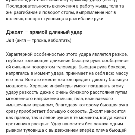
Последовательность включения в работу мышц тела та
же: разгибание и поворот стопы, выпрямление ног в
коленях, поворот туловища и разгибание руки.
Джолт — прямой длинный удар
Jolt
(англ — тряска, взболтать)
Характерной особенностью этого удара является резкое,
глубоко толкающее движение бьющей руки, сообщенное
ей сильным поворотом туловища. Бьющая рука боксёра,
напрягаясь в момент удара, принимает на себя всю массу
его тела. Все это вместе взятое придаёт джолту большую
мощность. Хорошие инфайтеры умеют придавать этому
удару резкость даже с очень близкого расстояния путем
мгновенного напряжения мышц тела, называемого
«мышечным взрывом», благодаря которому бьющая рука
сразу приобретает большую скорость. Джолт наносится
как правой, так и левой рукой в те моменты, когда живот
противника раскрыт. Удар наносится без замаха одним
рывком туловища с выдвижением вперёд плеча бьющей