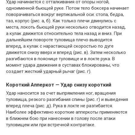
Удар начинается с отталкивания от опоры ногой,
одноименной бьющей руке. Потом тело боксера начинает
поворачиваться вокруг вертикальной оси: стопа, бедра,
таз, корпус (рис. а, б). Как только плечи двинулись с
места, локоть бьющей руки несколько отводится назад,
а кулак движется относительно тела назад и вниз. При
дальнейшем повороте туловища плечо выводится
вперед, а кулак с нарастающей скоростью по дуге
движется снизу вверх и вперед (рис. в). Затем несколько
разгибаются в пояснице туловище и в локте рука. В
момент удара движения в суставах блокированы, что
создает жесткий ударный рычаг (рис. г).
Короткий Апперкот — Удар снизу короткий
Удар наносится за счет выпрямления ног, вращения
туловища, резкого разгибания спины (рис. г) и выведения
вперед плеча (рис. д). Рука в локте не разгибается.
Наиболее эффективно короткие апперкоты применяются
в ближнем бою при нанесении в голову после атаки
туловищем или при встречной контратаке.