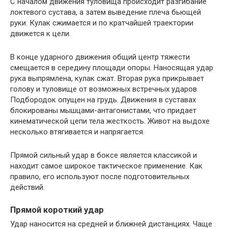
С началом движения туловища происходит разгибание
локтевого сустава, а затем выведение плеча бьющей
руки. Кулак сжимается и по кратчайшей траектории
движется к цели.
В конце ударного движения общий центр тяжести
смещается в середину площади опоры. Наносящая удар
рука выпрямлена, кулак сжат. Вторая рука прикрывает
голову и туловище от возможных встречных ударов.
Подбородок опущен на грудь. Движения в суставах
блокированы мышцами-антагонистами, что придает
кинематической цепи тела жесткость. Живот на выдохе
несколько втягивается и напрягается.
Прямой сильный удар в боксе является классикой и
находит самое широкое тактическое применение. Как
правило, его используют после подготовительных
действий.
Прямой короткий удар
Удар наносится на средней и ближней дистанциях. Чаще