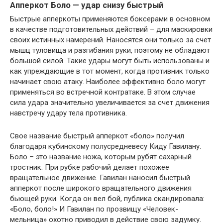
Апперкот Боло — удар снизу быстрый
Быстрые апперкоты применяются боксерами в основном
в качестве подготовительных действий – для маскировки
своих истинных намерений. Наносятся они только за счет
мышц туловища и разгибания руки, поэтому не обладают
большой силой. Такие удары могут быть использованы и
как упреждающие в тот момент, когда противник только
начинает свою атаку. Наиболее эффективно боло могут
применяться во встречной контратаке. В этом случае
сила удара значительно увеличивается за счет движения
навстречу удару тела противника.
Свое название быстрый апперкот «боло» получил
благодаря кубинскому полусредневесу Киду Гавилану.
Боло – это название ножа, которым рубят сахарный
тростник. При рубке рабочий делает похожее
вращательное движение. Гавилан наносил быстрый
апперкот после широкого вращательного движения
бьющей руки. Когда он вел бой, публика скандировала:
«Боло, боло!» И Гавилан по прозвищу «Человек-
мельница» охотно приводил в действие свою задумку.