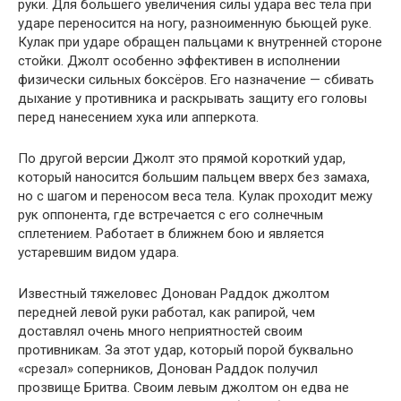
руки. Для большего увеличения силы удара вес тела при
ударе переносится на ногу, разноименную бьющей руке.
Кулак при ударе обращен пальцами к внутренней стороне
стойки. Джолт особенно эффективен в исполнении
физически сильных боксёров. Его назначение — сбивать
дыхание у противника и раскрывать защиту его головы
перед нанесением хука или апперкота.
По другой версии Джолт это прямой короткий удар,
который наносится большим пальцем вверх без замаха,
но с шагом и переносом веса тела. Кулак проходит межу
рук оппонента, где встречается с его солнечным
сплетением. Работает в ближнем бою и является
устаревшим видом удара.
Известный тяжеловес Донован Раддок джолтом
передней левой руки работал, как рапирой, чем
доставлял очень много неприятностей своим
противникам. За этот удар, который порой буквально
«срезал» соперников, Донован Раддок получил
прозвище Бритва. Своим левым джолтом он едва не