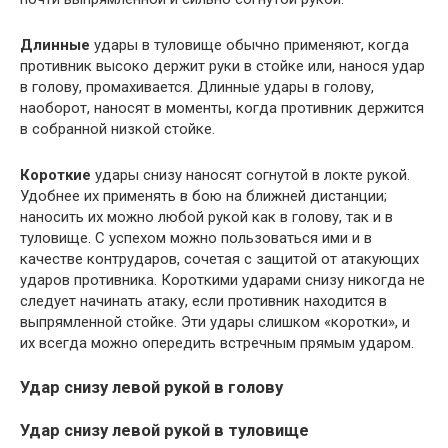
Длинные
удары в туловище обычно применяют, когда
противник высоко держит руки в стойке или, нанося удар
в го­лову, промахивается. Длинные удары в голову,
наоборот, нано­сят в моменты, когда противник держится
в собранной низкой стойке.
Короткие
удары снизу наносят согнутой в локте рукой.
Удобнее их применять в бою на ближней дистанции;
наносить их можно любой рукой как в голову, так и в
туловище. С успе­хом можно пользоваться ими и в
качестве контрударов, сочетая с защитой от атакующих
ударов противника. Короткими уда­рами снизу никогда не
следует начинать атаку, если противник находится в
выпрямленной стойке. Эти удары слишком «корот­ки», и
их всегда можно опередить встречным прямым ударом.
Удар снизу левой рукой в голову
Удар снизу левой рукой в туловище